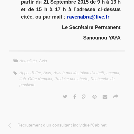
partir du 21 Septembre 2015 de 9 h à 13 h
et de 15 h à 17 h à l’adresse ci-dessus
citée, ou par mail :
ravenabra@live.fr
Le Secrétaire Permanent
Sanounou YAYA
Actualités
,
Avis
Appel d'offre
,
Avis
,
Avis à manifestation d’intérêt
,
cncmut
,
Job
,
Offre d'emploi
,
Produire une charte
,
Recherche de
graphiste
Recrutement d’un consultant individuel/Cabinet