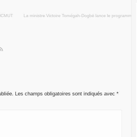
CNCMUT
La ministre Victoire Tomégah-Dogbé lance le programme d
bliée.
Les champs obligatoires sont indiqués avec
*