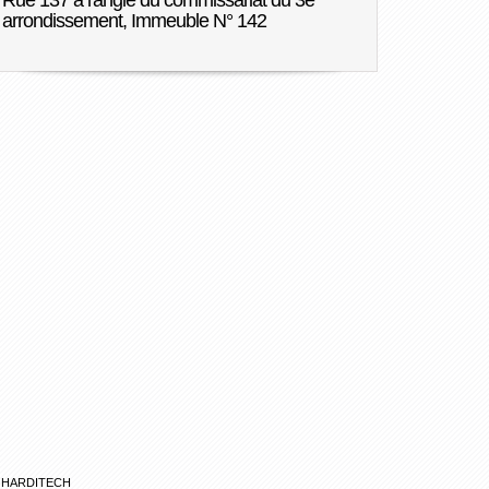
Rue 137 à l'angle du commissariat du 3e
arrondissement, Immeuble N° 142
|
HARDITECH