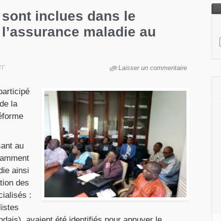
 sont inclues dans le
l’assurance maladie au
UT
Laisser un commentaire
articipé
de la
Réforme
sant au
otamment
ie ainsi
ation des
ialisés :
listes
is), avaient été identifiés pour appuyer le